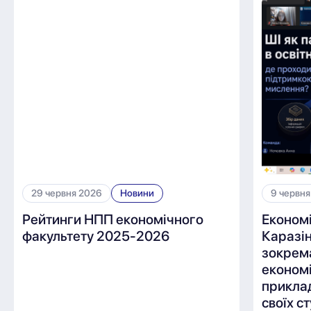
29 червня 2026
Новини
9 червня
Рейтинги НПП економічного
Економ
факультету 2025-2026
Каразін
зокрем
економі
приклад
своїх с