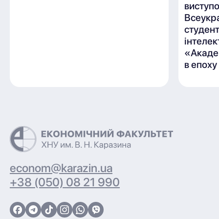
виступ
Всеукр
студен
інтелек
«Акаде
в епоху
econom@karazin.ua
+38 (050) 08 21 990