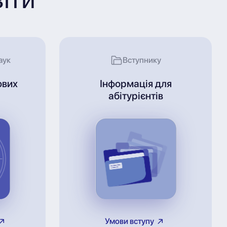
аук
Вступнику
ових
Інформація для
абітурієнтів
Умови вступу