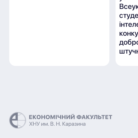
Всеу
студ
інте
конку
добро
штучн