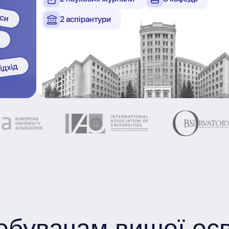
2 аспірантури
обувачам вищої осв