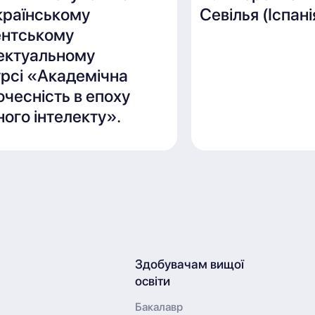
країнському
Севілья (Іспані
ентському
лектуальному
рсі «Академічна
чесність в епоху
ого інтелекту».
Здобувачам вищої
освіти
Бакалавр