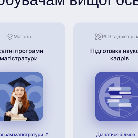
Магістр
PhD та доктор н
світні програми
Підготовка наук
магістратури
кадрів
ограм магістратури
Дізнатися більше