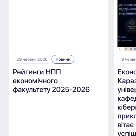
29 червня 2026
Новини
9 черв
Рейтинги НПП
Екон
економічного
Караз
факультету 2025-2026
уніве
кафе
кібер
прикл
вітає
успі