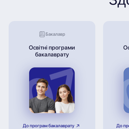
Бакалавр
Освітні програми
О
бакалаврату
До програм бакалаврату
До пр