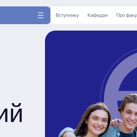
Вступнику
Кафедри
Про факу
ий