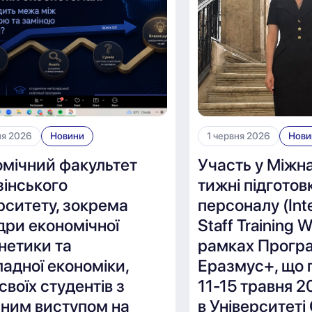
ня 2026
Новини
1 червня 2026
Нови
омічний факультет
Участь у Міжн
інського
тижні підготов
рситету, зокрема
персоналу (Inte
дри економічної
Staff Training 
нетики та
рамках Прогр
адної економіки,
Еразмус+, що 
 своїх студентів з
11-15 травня 2
шним виступом на
в Університеті 