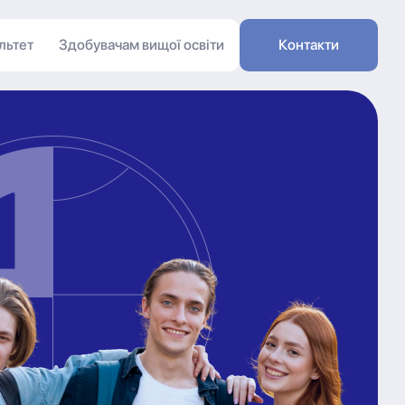
льтет
Здобувачам вищої освіти
Контакти