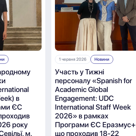
ни
1 червня 2026
Новини
ародному
Участь у Тижні
ки
персоналу «Spanish for
rnational
Academic Global
Week) в
Engagement: UDC
ами ЄС
International Staff Week
проходив
2026» в рамках
026 року
Програми ЄС Еразмус+
Севільї, м.
що проходив 18-22