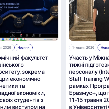
ня 2026
Новини
1 червня 2026
Нови
омічний факультет
Участь у Міжн
інського
тижні підготов
рситету, зокрема
персоналу (Inte
дри економічної
Staff Training 
нетики та
рамках Прогр
адної економіки,
Еразмус+, що 
 своїх студентів з
11-15 травня 2
шним виступом на
в Університеті 