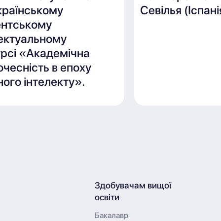
країнському
Севілья (Іспані
ентському
лектуальному
рсі «Академічна
чесність в епоху
ого інтелекту».
Здобувачам вищої
освіти
Бакалавр