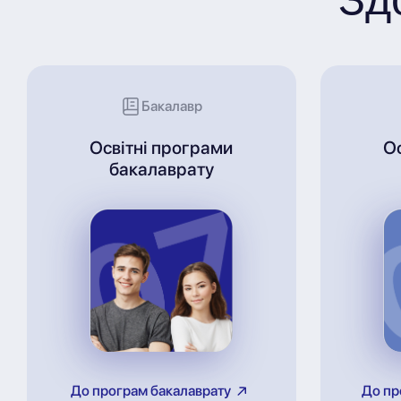
Бакалавр
Освітні програми
О
бакалаврату
До програм бакалаврату
До пр