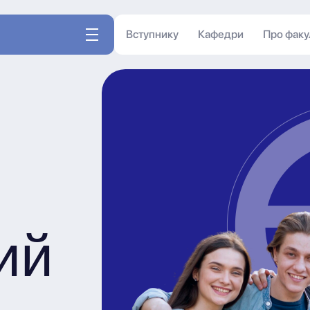
Вступнику
Кафедри
Про факу
ий