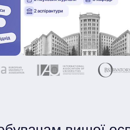
2 аспірантури
обувачам вищої осв