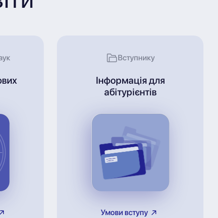
аук
Вступнику
ових
Інформація для
абітурієнтів
Умови вступу