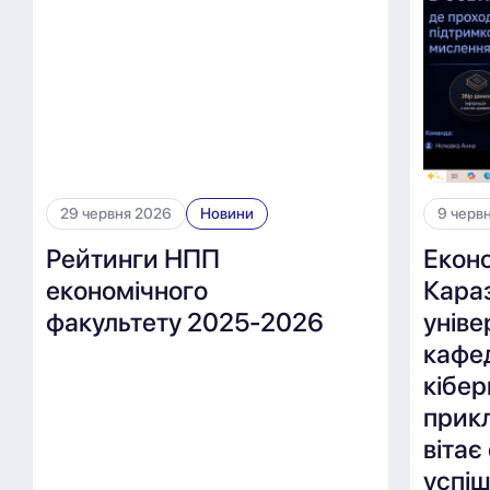
29 червня 2026
Новини
9 черв
Рейтинги НПП
Екон
економічного
Караз
факультету 2025-2026
уніве
кафе
кібер
прикл
вітає
успі