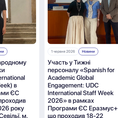
ни
1 червня 2026
Новини
ародному
Участь у Тижні
ки
персоналу «Spanish for
rnational
Academic Global
Week) в
Engagement: UDC
ами ЄС
International Staff Week
проходив
2026» в рамках
026 року
Програми ЄС Еразмус+
Севільї, м.
що проходив 18-22