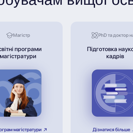
Магістр
PhD та доктор н
світні програми
Підготовка наук
магістратури
кадрів
ограм магістратури
Дізнатися більше