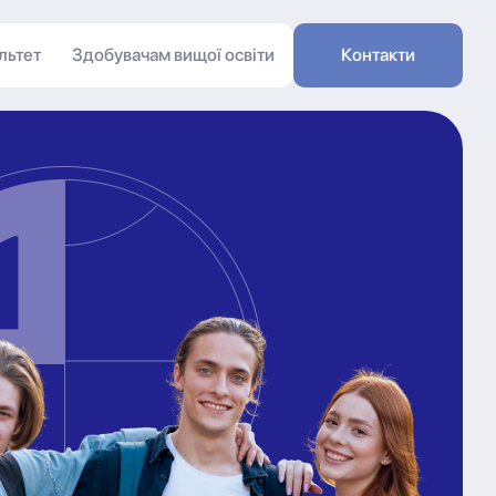
льтет
Здобувачам вищої освіти
Контакти