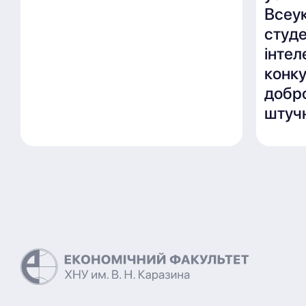
Всеу
студ
інте
конку
добро
штучн