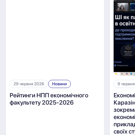
29 червня 2026
Новини
9 червня
Рейтинги НПП економічного
Економ
факультету 2025-2026
Каразін
зокрем
економі
приклад
своїх с