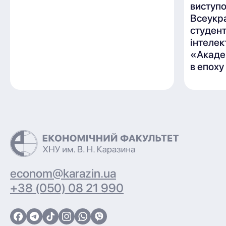
виступ
Всеукр
студен
інтелек
«Акаде
в епоху
econom@karazin.ua
+38 (050) 08 21 990