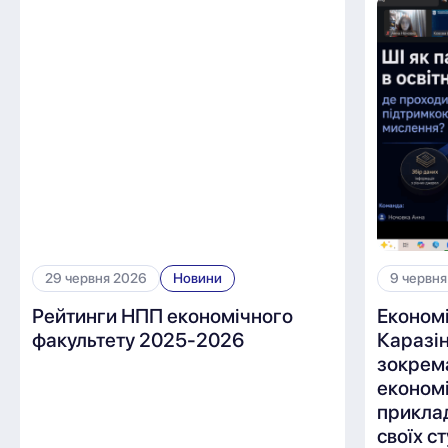
29 червня 2026
Новини
9 червня
Рейтинги НПП економічного
Економ
факультету 2025-2026
Каразін
зокрем
економі
приклад
своїх с