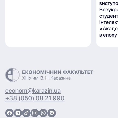
виступ
Всеукр
студен
інтелек
«Акаде
в епоху
econom@karazin.ua
+38 (050) 08 21 990