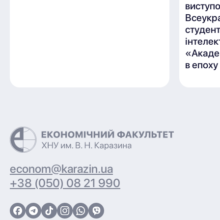
виступ
Всеукр
студен
інтелек
«Акаде
в епоху
econom@karazin.ua
+38 (050) 08 21 990