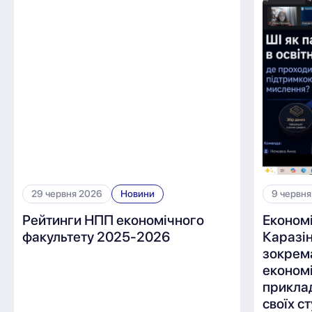
29 червня 2026
Новини
9 червня
Рейтинги НПП економічного
Економ
факультету 2025-2026
Каразін
зокрем
економі
приклад
своїх с