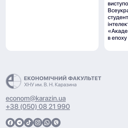
виступ
Всеукр
студен
інтелек
«Акаде
в епоху
econom@karazin.ua
+38 (050) 08 21 990