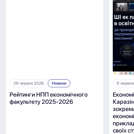
29 червня 2026
Новини
9 червня
Рейтинги НПП економічного
Економ
факультету 2025-2026
Каразін
зокрем
економі
приклад
своїх с