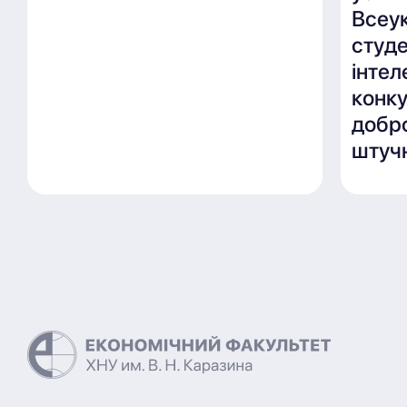
Всеу
студ
інте
конку
добро
штучн