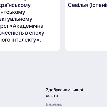
країнському
Севілья (Іспані
ентському
лектуальному
рсі «Академічна
чесність в епоху
ого інтелекту».
Здобувачам вищої
освіти
Бакалавр