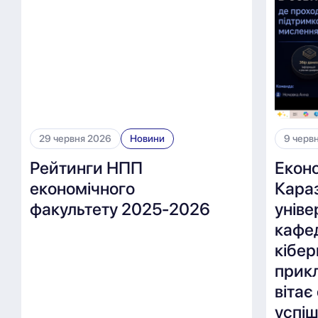
29 червня 2026
Новини
9 черв
Рейтинги НПП
Екон
економічного
Караз
факультету 2025-2026
уніве
кафе
кібер
прикл
вітає
успі