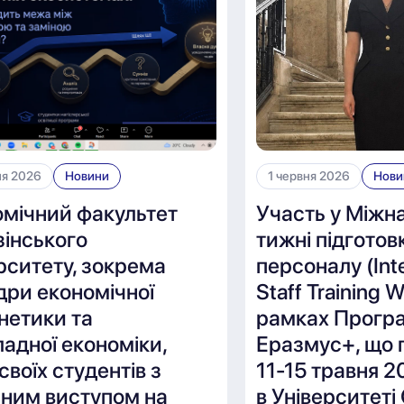
ня 2026
Новини
1 червня 2026
Нови
омічний факультет
Участь у Міжн
інського
тижні підготов
рситету, зокрема
персоналу (Inte
дри економічної
Staff Training 
нетики та
рамках Прогр
адної економіки,
Еразмус+, що 
 своїх студентів з
11-15 травня 2
шним виступом на
в Університеті 