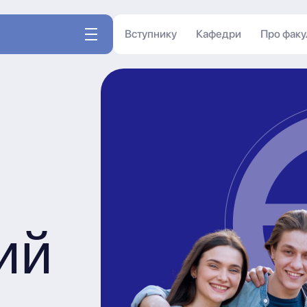
Вступнику
Кафедри
Про факу
ий