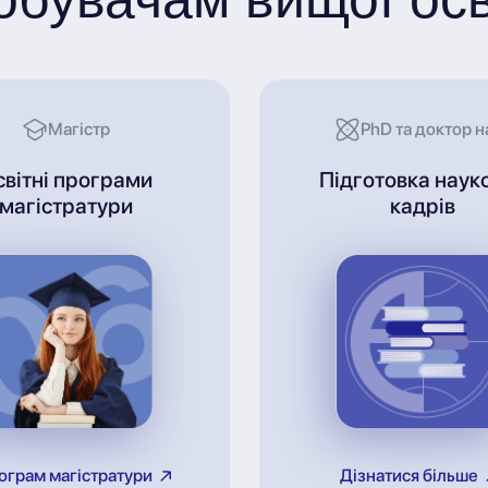
Магістр
PhD та доктор н
світні програми
Підготовка наук
магістратури
кадрів
ограм магістратури
Дізнатися більше