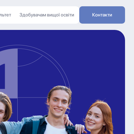
льтет
Здобувачам вищої освіти
Контакти