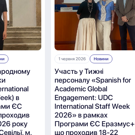
ни
1 червня 2026
Новини
ародному
Участь у Тижні
ки
персоналу «Spanish for
rnational
Academic Global
Week) в
Engagement: UDC
ами ЄС
International Staff Week
проходив
2026» в рамках
026 року
Програми ЄС Еразмус+
Севільї, м.
що проходив 18-22