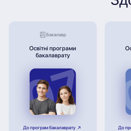
Бакалавр
Освітні програми
О
бакалаврату
До програм бакалаврату
До пр