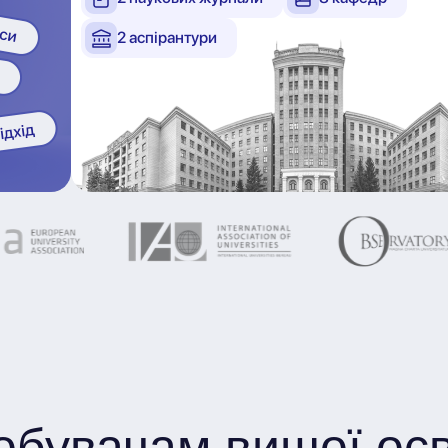
2 аспірантури
обувачам вищої осв