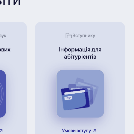
аук
Вступнику
ових
Інформація для
абітурієнтів
Умови вступу